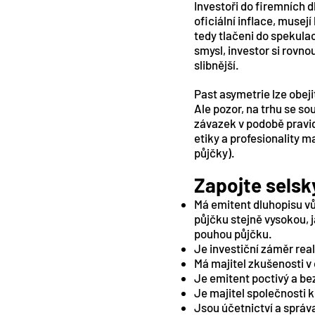
Investoři do firemních 
oficiální inflace, muse
tedy tlačeni do spekulac
smysl, investor si rovno
slibnější.
Past asymetrie lze obe
Ale pozor, na trhu se so
závazek v podobě pravide
etiky a profesionality m
půjčky).
Zapojte selsk
Má emitent dluhopisu vůb
půjčku stejně vysokou, j
pouhou půjčku.
Je investiční záměr real
Má majitel zkušenosti v
Je emitent poctivý a bez
Je majitel společnosti 
Jsou účetnictví a správ