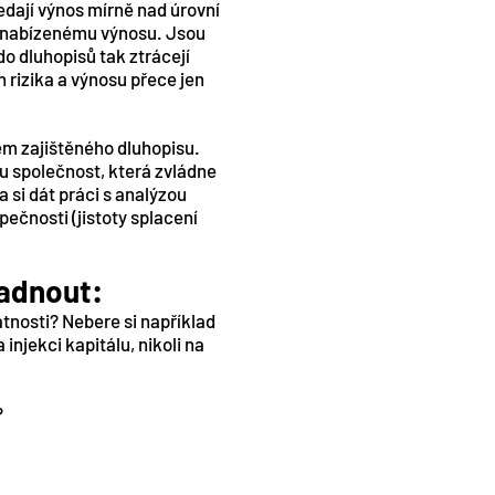
edají výnos mírně nad úrovní
 k nabízenému výnosu. Jsou
do dluhopisů tak ztrácejí
h rizika a výnosu přece jen
m zajištěného dluhopisu.
ou společnost, která zvládne
 si dát práci s analýzou
pečnosti (jistoty splacení
hadnout:
atnosti? Nebere si například
injekci kapitálu, nikoli na
?