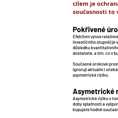
cílem je ochran
současnosti to 
Pokřivené úro
Efektivní výnos relati
investičního stupně) je
důsledku kvantitativního
dostanete, a tím, co v b
Současné úrokové prost
ignorují aktuální i oče
asymetrické riziko.
Asymetrické r
Asymetrické riziko v t
doby splatnosti a vyšpon
kupujete hodně současn