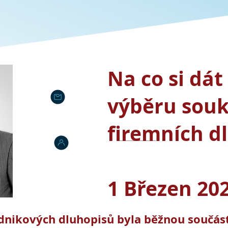
Na co si dát
výběru sou
firemních d
1 Březen 20
dnikových dluhopisů byla běžnou součástí