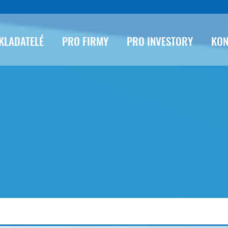
KLADATELÉ
PRO FIRMY
PRO INVESTORY
KON
ndsupermarketu