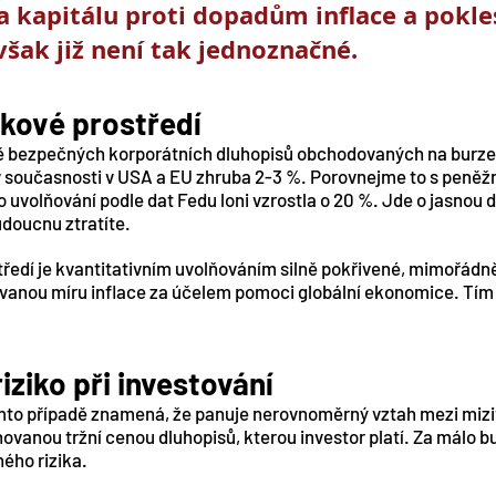
a kapitálu proti dopadům inflace a pokles
však již není tak jednoznačné.
kové prostředí
vně bezpečných korporátních dluhopisů obchodovaných na burze
 v současnosti v USA a EU zhruba 2-3 %. Porovnejme to s peněžn
 uvolňování podle dat Fedu loni vzrostla o 20 %. Jde o jasnou d
udoucnu ztratíte.
ředí je kvantitativním uvolňováním silně pokřivené, mimořádn
kávanou míru inflace za účelem pomoci globální ekonomice. Tím v
iziko při investování
omto případě znamená, že panuje nerovnoměrný vztah mezi miz
ovanou tržní cenou dluhopisů, kterou investor platí. Za málo b
ého rizika.