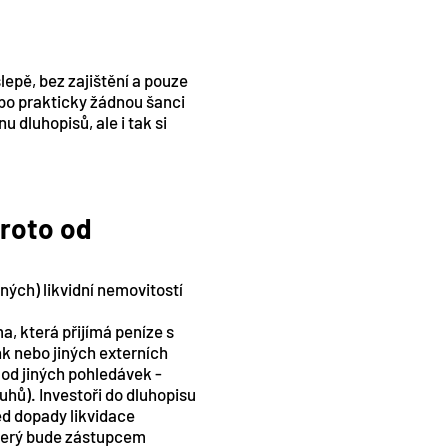
slepě, bez zajištění a pouze
nebo prakticky žádnou šanci
u dluhopisů, ale i tak si
proto od
ých) likvidní nemovitostí
a, která přijímá peníze s
nk nebo jiných externích
 od jiných pohledávek -
luhů). Investoři do dluhopisu
ed dopady likvidace
 který bude zástupcem