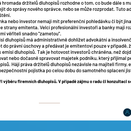
ná hromada držitelů dluhopisů rozhodne o tom, co bude dále s 
ejít do správy nového správce, nebo se může rozprodat. Tuto ad
štění.
ka nebo investor nemají mít preferenční pohledávku či být jina
e strany emitenta. Velcí profesionální investoři a banky mají ro
ými věřiteli snadno "zametou".
isi dluhopisů má administrativně dohlížet advokátní a insolven
et do právní úschovy a předávat je emitentovi pouze v případě,
 emisi dluhopisů. Tak je hotovost investorů chráněna, než dojd
ovat nebo dočasně spravovat majetek podniku, který přijímal pe
isů. Hájí práva držitelů dluhopisů nezávisle na majiteli firmy, 
 bezpečnostní pojistka po celou dobu do samotného splacení jis
i výběru firemních dluhopisů. V případě zájmu o radu či konzultaci 