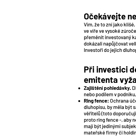
Očekávejte nej
Vím, že to zní jako klišé
ve víře ve vysoké zúroče
přeměnit investovaný kapi
dokázali napůjčovat vel
Investoři do jejich dluh
Při investici
emitenta vyža
Zajištění pohledávky.
Dl
nebo podílem v podniku, 
Ring fence:
Ochrana úče
dluhopisu, by měla být s
věřitelů (toto doporučuj
proto ring fence -, aby n
mají být jedinými subje
mateřské firmy či holdi