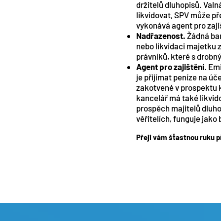
držitelů dluhopisů. Val
likvidovat, SPV může př
vykonává agent pro zaji
Nadřazenost.
Žádná ban
nebo likvidaci majetku z
právníků, které s drobn
Agent pro zajištění
. Em
je přijímat peníze na úč
zakotvené v prospektu k
kancelář má také likvid
prospěch majitelů dluhop
věřitelích, funguje jako
Přeji vám šťastnou ruku př