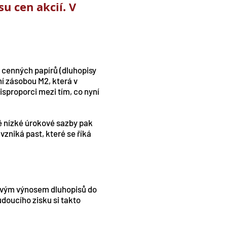
u cen akcií. V
 cenných papírů (dluhopisy
í zásobou M2, která v
isproporci mezi tím, co nyní
ě nízké úrokové sazby pak
zniká past, které se říká
ivým výnosem dluhopisů do
udoucího zisku si takto