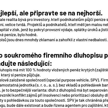
lepší, ale připravte se na nejhorší.
, ale realita bývá pro investory, kteří podnikatelům půjčí peníze 
ní, velice tvrdá. Projektů a podnikatelů, kteří měli jen malou 
tál v zisk, jenž by pokryl provozní výdaje, splátky úroků a jistin
ké peníze, bylo hodně.
opisů jsou dnes mnohdy zklamaní a zahořklí z vlastní nedbalosti.
 do soukromého firemního dluhopisu 
dujte následující:
uhopis má mít 100 % hodnoty vložených peněz krytých (zajištěn
který si peníze půjčuje.
lově založené společnosti (special purpose vehicle, SPV). Firm
amostatná jednotka (s. r. o., a. s.), bez vkladů a pohledávek ba
i, je to bezpečnější varianta; dluh z dluhopisů má byt separován
evznikl konflikt zájmů při insolvenci nebo prioritizaci obsluhy d
kty s pohledávkou za touto společností. SPV je tak chráněná př
ngu, bude dále existovat a bude řízena agentem pro zajištění,