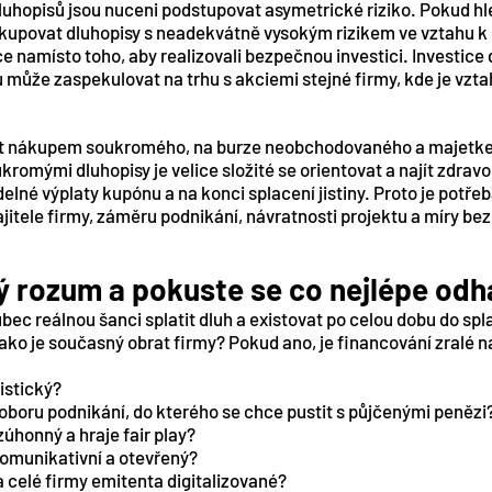
dluhopisů jsou nuceni podstupovat asymetrické riziko. Pokud hl
jí kupovat dluhopisy s neadekvátně vysokým rizikem ve vztahu
e namísto toho, aby realizovali bezpečnou investici. Investice 
u může zaspekulovat na trhu s akciemi stejné firmy, kde je vzta
jit nákupem soukromého, na burze neobchodovaného a majetke
ukromými dluhopisy je velice složité se orientovat a najít zdrav
lné výplaty kupónu a na konci splacení jistiny. Proto je potřeba
ajitele firmy, záměru podnikání, návratnosti projektu a míry bez
ý rozum a pokuste se co nejlépe od
ec reálnou šanci splatit dluh a existovat po celou dobu do spl
ako je současný obrat firmy? Pokud ano, je financování zralé na 
istický?
 oboru podnikání, do kterého se chce pustit s půjčenými penězi
úhonný a hraje fair play?
komunikativní a otevřený?
a celé firmy emitenta digitalizované?