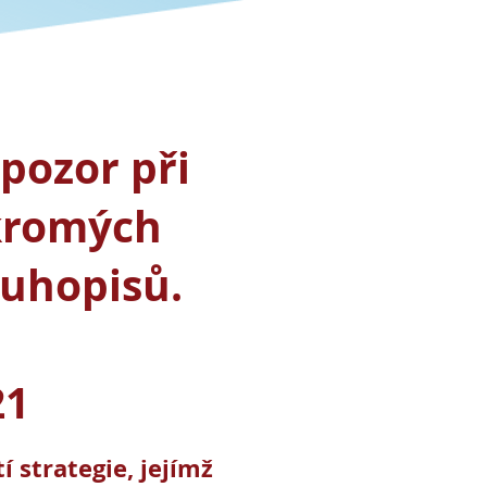
 pozor při
kromých
luhopisů.
21
 strategie, jejímž