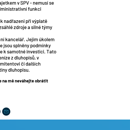
majetkem v SPV - nemusí se
ministrativní funkci
k nadřazeni při výplatě
zsáhlé zdroje a silné týmy
ční kancelář. Jejím úkolem
 že jsou splněny podmínky
e k samotné investici. Tato
níze z dluhopisů, v
emitentovi či dalších
tiny dluhopisu.
se na mě neváhejte obrátit